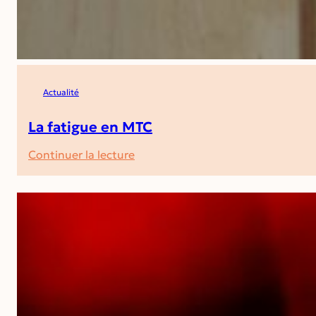
Actualité
La fatigue en MTC
:
Continuer la lecture
La
fatigue
en
MTC