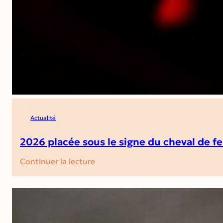
Actualité
2026 placée sous le signe du cheval de f
:
Continuer la lecture
2026
placée
sous
le